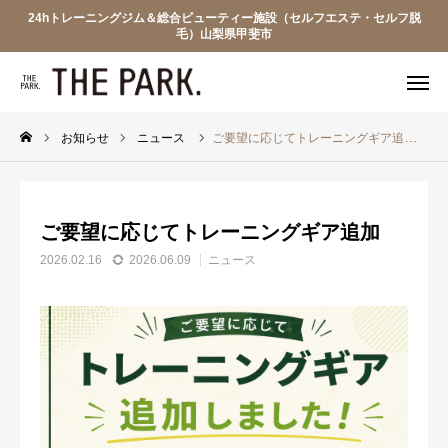
24hトレーニングジム＆総合ビューティー施設（セルフエステ・セルフ脱
毛）山梨県甲斐市
WEB入会
電話予約
友達追加
見学予約
お知らせ
ニュース
ご要望に応じてトレーニングギア追加
ザ・パークについて
ご要望に応じてトレーニングギア追加
プラン・料金
2026.02.16
2026.06.09
ニュース
フロアマップ
見学申込
WARP BIKE