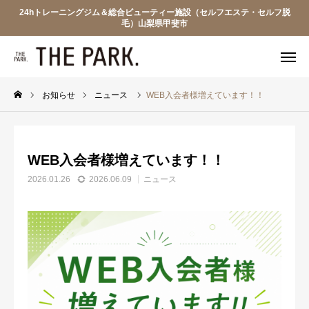
24hトレーニングジム＆総合ビューティー施設（セルフエステ・セルフ脱
毛）山梨県甲斐市
WEB入会
電話予約
友達追加
見学予約
お知らせ
ニュース
WEB入会者様増えています！！
ザ・パークについて
WEB入会者様増えています！！
プラン・料金
2026.01.26
2026.06.09
ニュース
フロアマップ
見学申込
WARP BIKE