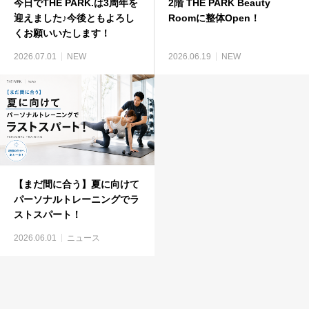
今日でTHE PARK.は3周年を
2階 THE PARK Beauty
迎えました♪今後ともよろし
Roomに整体Open！
くお願いいたします！
2026.07.01
NEW
2026.06.19
NEW
【まだ間に合う】夏に向けて
パーソナルトレーニングでラ
ストスパート！
2026.06.01
ニュース