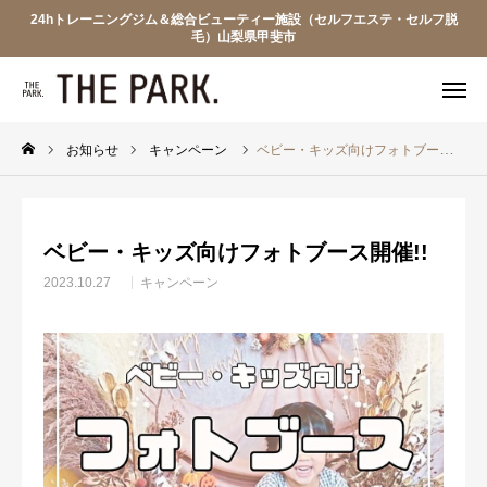
24hトレーニングジム＆総合ビューティー施設（セルフエステ・セルフ脱
毛）山梨県甲斐市
WEB入会
電話予約
友達追加
見学予約
お知らせ
キャンペーン
ベビー・キッズ向けフォトブース開催!!
ザ・パークについて
ベビー・キッズ向けフォトブース開催!!
プラン・料金
2023.10.27
キャンペーン
フロアマップ
見学申込
WARP BIKE