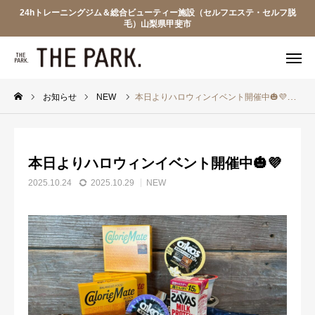
24hトレーニングジム＆総合ビューティー施設（セルフエステ・セルフ脱
毛）山梨県甲斐市
WEB入会
電話予約
友達追加
見学予約
お知らせ
NEW
本日よりハロウィンイベント開催中🎃💜
ザ・パークについて
本日よりハロウィンイベント開催中🎃💜
プラン・料金
2025.10.24
2025.10.29
NEW
フロアマップ
見学申込
WARP BIKE